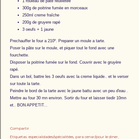
1 rouleau de pâte feuilletée
300g de poitrine fumée en morceaux
250ml creme fraîche
200g de gruyere rapé
3 oeufs + 1 jaune
Prechauffer le four a 210º. Preparer un moule a tarte.
Poser la pâte sur le moule, et piquer tout le fond avec une
fourchette.
Disposer la poitrine fumée sur le fond. Couvrir avec le gruyère
rapé.
Dans un bol, battre les 3 oeufs avec la creme liquide.. et le verser
sur toute la tarte.
Peindre le bord de la tarte avec le jaune battu avec un peu d'eau .
Mettre au four 30 mn environ. Sortir du four et laisser tiedir 10mn
et.. BON APPETIT...
Compartir
Etiquetas:
especialidades/spécialitées
para cenar/pour le diner